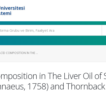
niversitesi
stemi
ACID COMPOSITION IN THE ...
omposition in The Liver Oil 
nnaeus, 1758) and Thornback 