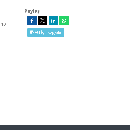
Paylaş
 10
Atıf İçin Kopyala