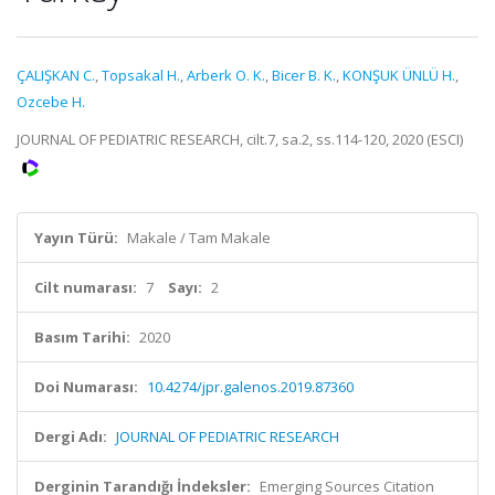
ÇALIŞKAN C.
,
Topsakal H.
,
Arberk O. K.
,
Bicer B. K.
,
KONŞUK ÜNLÜ H.
,
Ozcebe H.
JOURNAL OF PEDIATRIC RESEARCH, cilt.7, sa.2, ss.114-120, 2020 (ESCI)
Yayın Türü:
Makale / Tam Makale
Cilt numarası:
7
Sayı:
2
Basım Tarihi:
2020
Doi Numarası:
10.4274/jpr.galenos.2019.87360
Dergi Adı:
JOURNAL OF PEDIATRIC RESEARCH
Derginin Tarandığı İndeksler:
Emerging Sources Citation