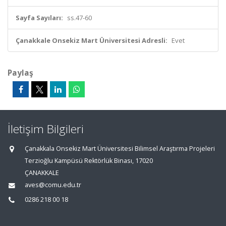
Sayfa Sayıları:
ss.47-60
Çanakkale Onsekiz Mart Üniversitesi Adresli:
Evet
Paylaş
İletişim Bilgileri
Çanakkala Onsekiz Mart Üniversitesi Bilimsel Araştırma Projeleri
Terzioğlu Kampüsü Rektörlük Binası, 17020
ÇANAKKALE
aves@comu.edu.tr
0286 218 00 18