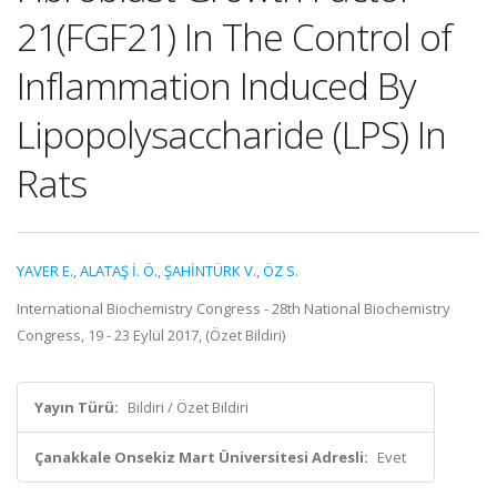
21(FGF21) In The Control of
Inflammation Induced By
Lipopolysaccharide (LPS) In
Rats
YAVER E.
,
ALATAŞ İ. Ö.
,
ŞAHİNTÜRK V.
,
ÖZ S.
International Biochemistry Congress - 28th National Biochemistry
Congress, 19 - 23 Eylül 2017, (Özet Bildiri)
Yayın Türü:
Bildiri / Özet Bildiri
Çanakkale Onsekiz Mart Üniversitesi Adresli:
Evet