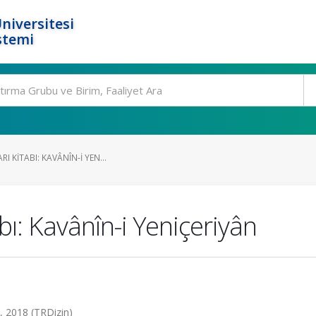
niversitesi
stemi
I KITABI: KAVÂNÎN-I YEN...
bı: Kavânîn-i Yeniçeriyân
 2018 (TRDizin)