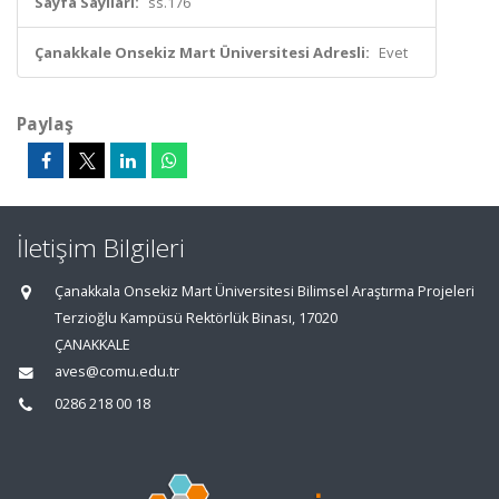
Sayfa Sayıları:
ss.176
Çanakkale Onsekiz Mart Üniversitesi Adresli:
Evet
Paylaş
İletişim Bilgileri
Çanakkala Onsekiz Mart Üniversitesi Bilimsel Araştırma Projeleri
Terzioğlu Kampüsü Rektörlük Binası, 17020
ÇANAKKALE
aves@comu.edu.tr
0286 218 00 18