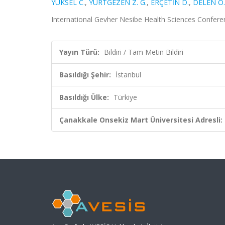
YÜKSEL C.
,
YURTGEZEN Z. G.
,
ERÇETİN D.
,
DELEN Ö.
International Gevher Nesibe Health Sciences Conferenc
Yayın Türü:
Bildiri / Tam Metin Bildiri
Basıldığı Şehir:
İstanbul
Basıldığı Ülke:
Türkiye
Çanakkale Onsekiz Mart Üniversitesi Adresli: