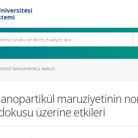
niversitesi
stemi
IOKSIT NANOPARTIKÜL MARUZ...
 nanopartikül maruziyetinin n
dokusu üzerine etkileri