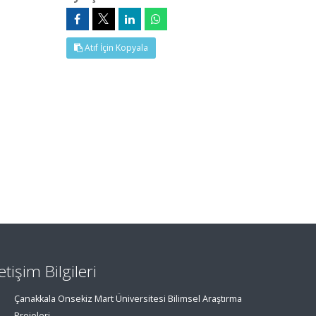
Atıf İçin Kopyala
letişim Bilgileri
Çanakkala Onsekiz Mart Üniversitesi Bilimsel Araştırma
Projeleri