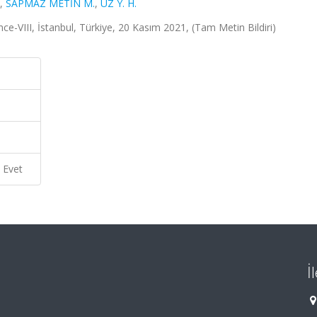
,
SAPMAZ METİN M.
,
UZ Y. H.
e-VIII, İstanbul, Türkiye, 20 Kasım 2021, (Tam Metin Bildiri)
Evet
İ