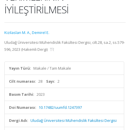
İYİLEŞTİRİLMESİ
Kizilaslan M. A.
,
Demirel E.
Uludağ Üniversitesi Mühendislik Fakültesi Dergisi, cilt.28, sa.2, ss.579-
596, 2023 (Hakemli Dergi)
Yayın Türü:
Makale / Tam Makale
Cilt numarası:
28
Sayı:
2
Basım Tarihi:
2023
Doi Numarası:
10.17482/uumfd.1247397
Dergi Adı:
Uludağ Üniversitesi Mühendislik Fakültesi Dergisi