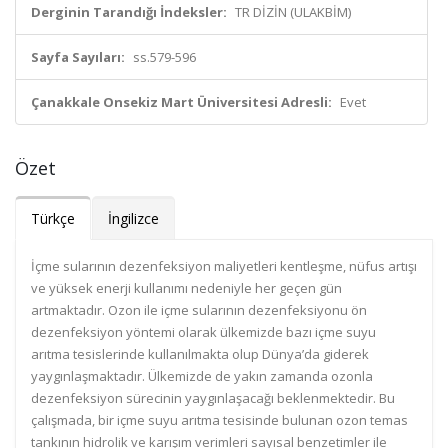
Derginin Tarandığı İndeksler:
TR DİZİN (ULAKBİM)
Sayfa Sayıları:
ss.579-596
Çanakkale Onsekiz Mart Üniversitesi Adresli:
Evet
Özet
Türkçe
İngilizce
İçme sularının dezenfeksiyon maliyetleri kentleşme, nüfus artışı
ve yüksek enerji kullanımı nedeniyle her geçen gün
artmaktadır. Ozon ile içme sularının dezenfeksiyonu ön
dezenfeksiyon yöntemi olarak ülkemizde bazı içme suyu
arıtma tesislerinde kullanılmakta olup Dünya’da giderek
yaygınlaşmaktadır. Ülkemizde de yakın zamanda ozonla
dezenfeksiyon sürecinin yaygınlaşacağı beklenmektedir. Bu
çalışmada, bir içme suyu arıtma tesisinde bulunan ozon temas
tankının hidrolik ve karışım verimleri sayısal benzetimler ile