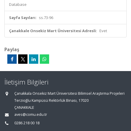
Database
Sayfa Sayıları:
ss.73-96
Çanakkale Onsekiz Mart Üniversitesi Adresli:
Evet
Paylaş
İletişim Bilgileri
Çanakkala Onsekiz Mart Üniversitesi Bilimsel Araştırma Projeleri
Terzioğlu Kampüsü Rektörlük Binası, 17020
ÇANAKKALE
aves@comu.edu.tr
0286 218 00 18