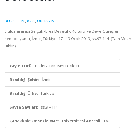
BEGİÇ H. N.
,
öz c.
,
ORHAN M.
3.uluslararası Selçuk -Efes Devecilik Kültürü ve Deve Güreşleri
sempozyumu, İzmir, Türkiye, 17 - 19 Ocak 2019, ss.97-114, (Tam Metin
Bildiri)
Yayın Türü:
Bildiri / Tam Metin Bildiri
Basıldığı Şehir:
İzmir
Basıldığı Ülke:
Türkiye
Sayfa Sayıları:
ss.97-114
Çanakkale Onsekiz Mart Üniversitesi Adresli:
Evet