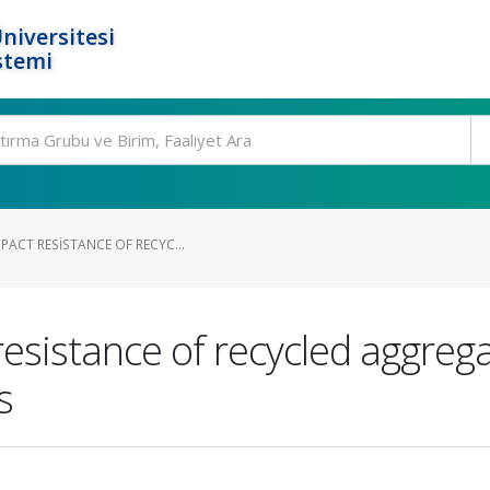
niversitesi
stemi
PACT RESISTANCE OF RECYC...
esistance of recycled aggreg
s