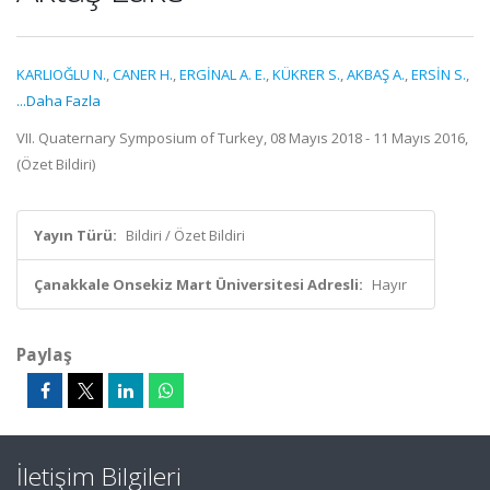
KARLIOĞLU N.
,
CANER H.
,
ERGİNAL A. E.
,
KÜKRER S.
,
AKBAŞ A.
,
ERSİN S.
,
...Daha Fazla
VII. Quaternary Symposium of Turkey, 08 Mayıs 2018 - 11 Mayıs 2016,
(Özet Bildiri)
Yayın Türü:
Bildiri / Özet Bildiri
Çanakkale Onsekiz Mart Üniversitesi Adresli:
Hayır
Paylaş
İletişim Bilgileri