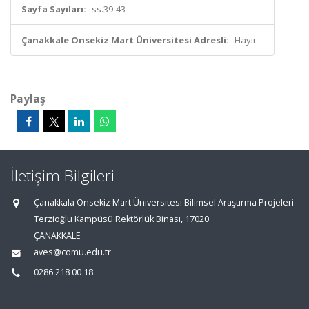
Sayfa Sayıları:
ss.39-43
Çanakkale Onsekiz Mart Üniversitesi Adresli:
Hayır
Paylaş
İletişim Bilgileri
Çanakkala Onsekiz Mart Üniversitesi Bilimsel Araştırma Projeleri
Terzioğlu Kampüsü Rektörlük Binası, 17020
ÇANAKKALE
aves@comu.edu.tr
0286 218 00 18