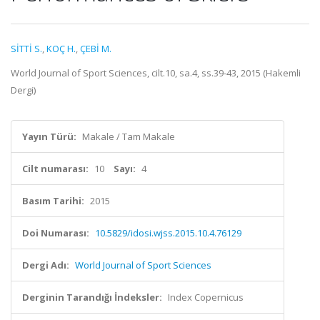
SİTTİ S.
,
KOÇ H.
,
ÇEBİ M.
World Journal of Sport Sciences, cilt.10, sa.4, ss.39-43, 2015 (Hakemli
Dergi)
Yayın Türü:
Makale / Tam Makale
Cilt numarası:
10
Sayı:
4
Basım Tarihi:
2015
Doi Numarası:
10.5829/idosi.wjss.2015.10.4.76129
Dergi Adı:
World Journal of Sport Sciences
Derginin Tarandığı İndeksler:
Index Copernicus