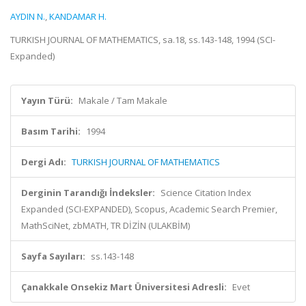
AYDIN N.
,
KANDAMAR H.
TURKISH JOURNAL OF MATHEMATICS, sa.18, ss.143-148, 1994 (SCI-
Expanded)
Yayın Türü:
Makale / Tam Makale
Basım Tarihi:
1994
Dergi Adı:
TURKISH JOURNAL OF MATHEMATICS
Derginin Tarandığı İndeksler:
Science Citation Index
Expanded (SCI-EXPANDED), Scopus, Academic Search Premier,
MathSciNet, zbMATH, TR DİZİN (ULAKBİM)
Sayfa Sayıları:
ss.143-148
Çanakkale Onsekiz Mart Üniversitesi Adresli:
Evet