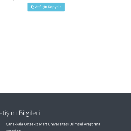
Atıf İçin Kopyala
letişim Bilgileri
Çanakkala Onsekiz Mart Üniversitesi Bilimsel Araştırma