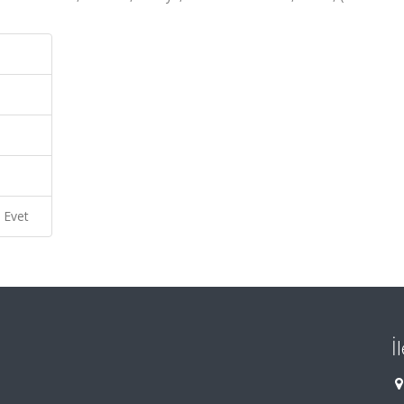
Evet
İ