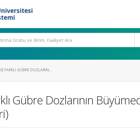
niversitesi
stemi
DE FARKLI GÜBRE DOZLARIN...
klı Gübre Dozlarının Büyümed
i)