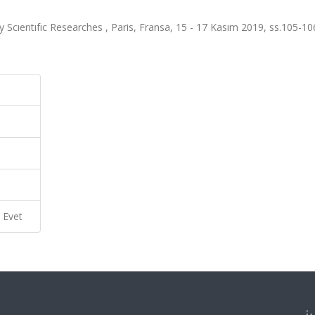
y Scıentıfıc Researches , Paris, Fransa, 15 - 17 Kasım 2019, ss.105-10
Evet