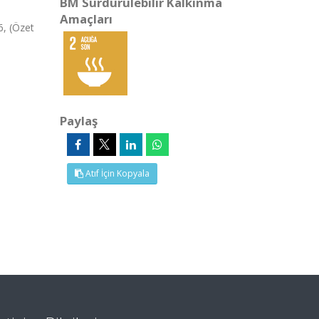
BM Sürdürülebilir Kalkınma
Amaçları
6, (Özet
Paylaş
Atıf İçin Kopyala