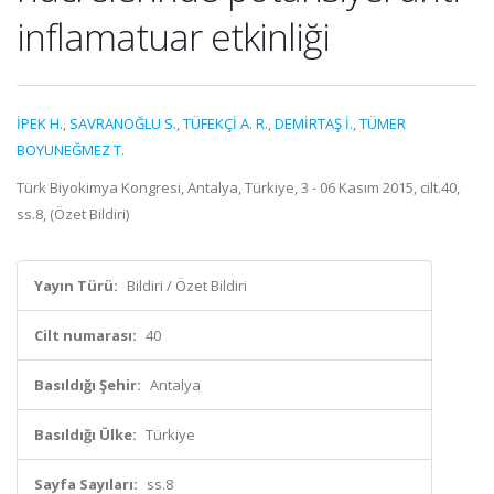
inflamatuar etkinliği
İPEK H.
,
SAVRANOĞLU S.
,
TÜFEKÇİ A. R.
,
DEMİRTAŞ İ.
,
TÜMER
BOYUNEĞMEZ T.
Türk Biyokimya Kongresi, Antalya, Türkiye, 3 - 06 Kasım 2015, cilt.40,
ss.8, (Özet Bildiri)
Yayın Türü:
Bildiri / Özet Bildiri
Cilt numarası:
40
Basıldığı Şehir:
Antalya
Basıldığı Ülke:
Türkiye
Sayfa Sayıları:
ss.8