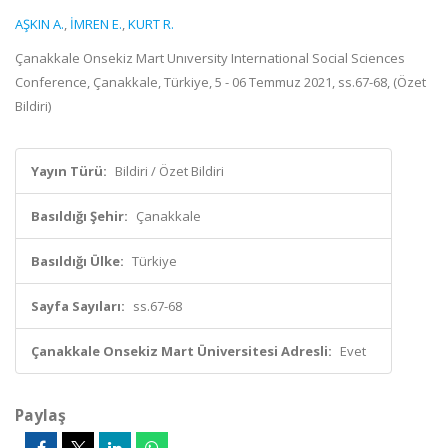
AŞKIN A.
,
İMREN E.
,
KURT R.
Çanakkale Onsekiz Mart Unıversity International Social Sciences
Conference, Çanakkale, Türkiye, 5 - 06 Temmuz 2021, ss.67-68, (Özet
Bildiri)
Yayın Türü:
Bildiri / Özet Bildiri
Basıldığı Şehir:
Çanakkale
Basıldığı Ülke:
Türkiye
Sayfa Sayıları:
ss.67-68
Çanakkale Onsekiz Mart Üniversitesi Adresli:
Evet
Paylaş