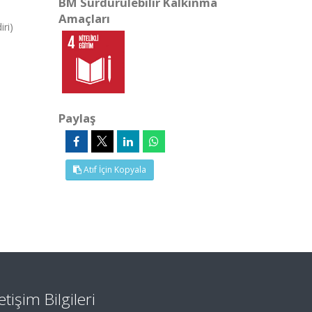
BM Sürdürülebilir Kalkınma
Amaçları
ri)
Paylaş
Atıf İçin Kopyala
letişim Bilgileri