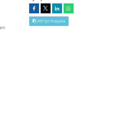
Atıf İçin Kopyala
Tam