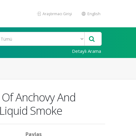
Araştırmacı Girişi
English
Detaylı Arama
s Of Anchovy And
d Liquid Smoke
Paylaş