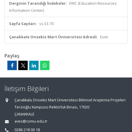
Derginin Tarandığı İndeksler:
ERIC (Education Resources
Information Center)
Sayfa Sayıları:
ss.53-70
Çanakkale Onsekiz Mart Üniversitesi Adresli:
Evet
Paylaş
İletişim Bilgileri
Çanakkala Onsekiz Mart Üniversitesi Bilimsel Araştırma Projeleri
Terzioğlu Kampüsü Rektörlük Binası, 17020
ÇANAKKALE
aves@comu.edu.tr
0286 218 00 18