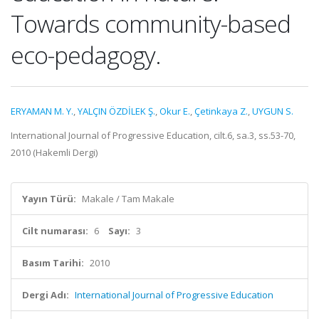
Towards community-based
eco-pedagogy.
ERYAMAN M. Y.
,
YALÇIN ÖZDİLEK Ş.
,
Okur E.
,
Çetinkaya Z.
,
UYGUN S.
International Journal of Progressive Education, cilt.6, sa.3, ss.53-70,
2010 (Hakemli Dergi)
Yayın Türü:
Makale / Tam Makale
Cilt numarası:
6
Sayı:
3
Basım Tarihi:
2010
Dergi Adı:
International Journal of Progressive Education