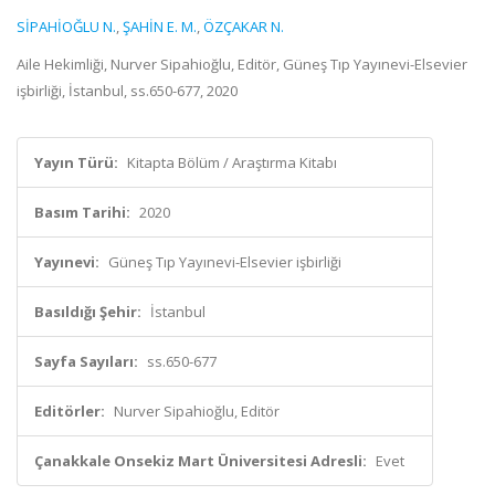
SİPAHİOĞLU N.
,
ŞAHİN E. M.
,
ÖZÇAKAR N.
Aile Hekimliği, Nurver Sipahioğlu, Editör, Güneş Tıp Yayınevi-Elsevier
işbirliği, İstanbul, ss.650-677, 2020
Yayın Türü:
Kitapta Bölüm / Araştırma Kitabı
Basım Tarihi:
2020
Yayınevi:
Güneş Tıp Yayınevi-Elsevier işbirliği
Basıldığı Şehir:
İstanbul
Sayfa Sayıları:
ss.650-677
Editörler:
Nurver Sipahioğlu, Editör
Çanakkale Onsekiz Mart Üniversitesi Adresli:
Evet