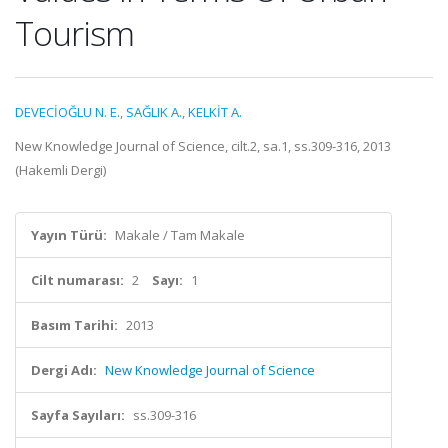
Tourism
DEVECİOĞLU N. E.
,
SAĞLIK A.
,
KELKİT A.
New Knowledge Journal of Science, cilt.2, sa.1, ss.309-316, 2013
(Hakemli Dergi)
Yayın Türü:
Makale / Tam Makale
Cilt numarası:
2
Sayı:
1
Basım Tarihi:
2013
Dergi Adı:
New Knowledge Journal of Science
Sayfa Sayıları:
ss.309-316