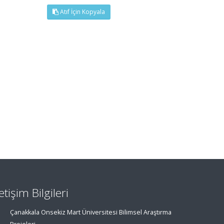
Atıf İçin Kopyala
letişim Bilgileri
Çanakkala Onsekiz Mart Üniversitesi Bilimsel Araştırma