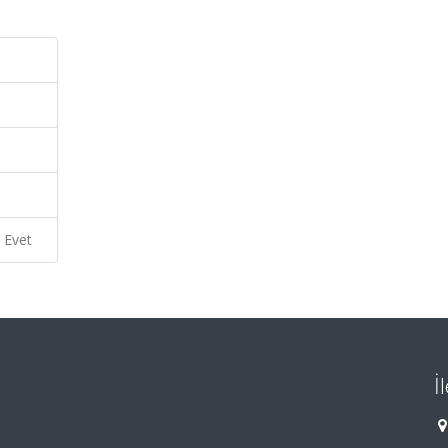
Evet
İ