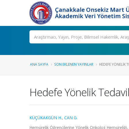
Çanakkale Onsekiz Mart Ü
Akademik Veri Yönetim Si
Ara
ANA SAYFA
SON EKLENEN YAYINLAR
HEDEFE YÖNELIK T
Hedefe Yönelik Tedavi
KÜÇÜKAKGÜN H.
,
CAN G.
Hemşirelik Öğrencilerine Yönelik Onkoloji Hemşireli