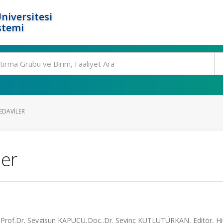
niversitesi
stemi
EDAVILER
ler
ği, Prof.Dr. Sevgisun KAPUCU,Doç..Dr. Sevinç KUTLUTÜRKAN, Editör, H