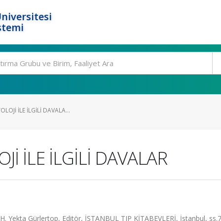
niversitesi
stemi
LOJİ İLE İLGİLİ DAVALA...
Jİ İLE İLGİLİ DAVALAR
Yekta Gürlertop, Editör, İSTANBUL TIP KİTABEVLERİ, İstanbul, ss.7