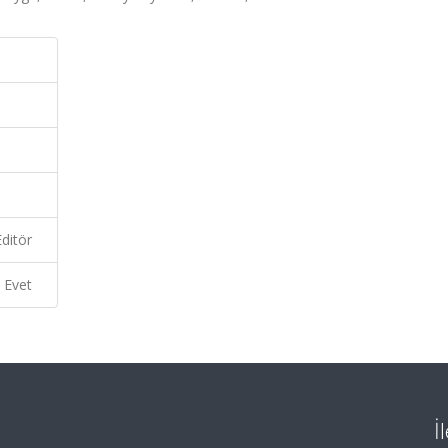
ditör
Evet
İ