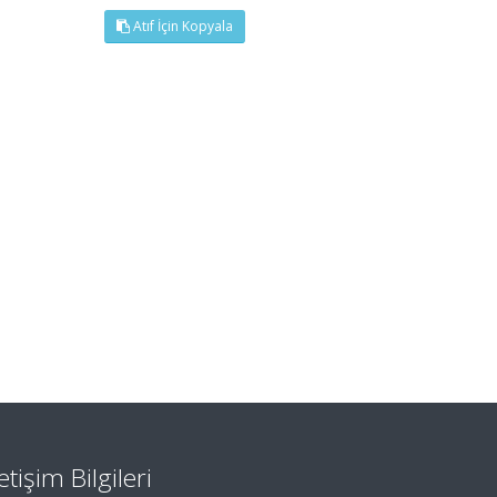
Atıf İçin Kopyala
letişim Bilgileri