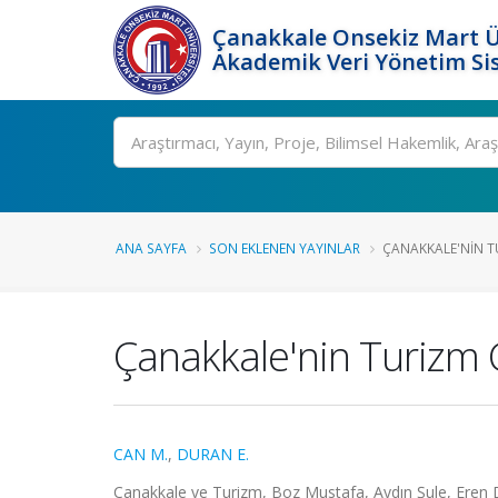
Çanakkale Onsekiz Mart Ü
Akademik Veri Yönetim Si
Ara
ANA SAYFA
SON EKLENEN YAYINLAR
ÇANAKKALE'NIN T
Çanakkale'nin Turizm 
CAN M.
,
DURAN E.
Çanakkale ve Turizm, Boz Mustafa, Aydın Şule, Eren Du