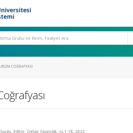
niversitesi
stemi
URIZM COĞRAFYASI
Coğrafyası
ygu, Editör, Detay Yayıncılık, ss.1-18, 2023