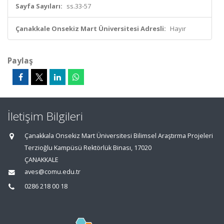
Sayfa Sayıları:
ss.33-57
Çanakkale Onsekiz Mart Üniversitesi Adresli:
Hayır
Paylaş
İletişim Bilgileri
Çanakkala Onsekiz Mart Üniversitesi Bilimsel Araştırma Projeleri
Terzioğlu Kampüsü Rektörlük Binası, 17020
ÇANAKKALE
aves@comu.edu.tr
0286 218 00 18