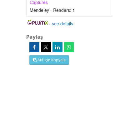
Captures
Mendeley - Readers:
1
-
see details
Paylaş
Atıf İçin Kopyala