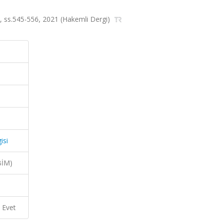
a.3, ss.545-556, 2021 (Hakemli Dergi)
isi
BİM)
Evet