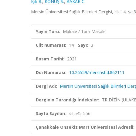
Işık R.
,
KONUŞ S.
,
BAKAR C.
Mersin Üniversitesi Sağlık Bilimleri Dergisi, cilt.14, s
Yayın Türü:
Makale / Tam Makale
Cilt numarası:
14
Sayı:
3
Basım Tarihi:
2021
Doi Numarası:
10.26559/mersinsbd.862111
Dergi Adı:
Mersin Üniversitesi Sağlık Bilimleri Derg
Derginin Tarandığı İndeksler:
TR DİZİN (ULAK
Sayfa Sayıları:
ss.545-556
Çanakkale Onsekiz Mart Üniversitesi Adresli: