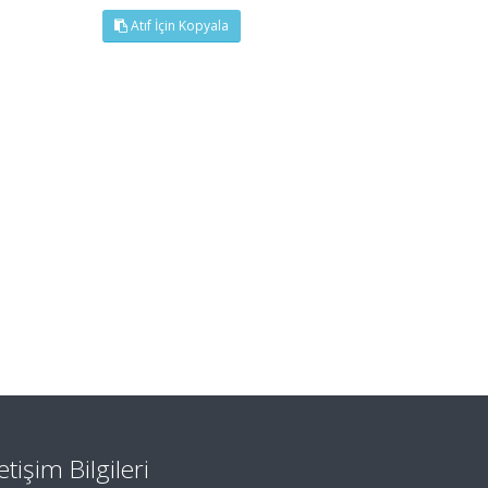
Atıf İçin Kopyala
letişim Bilgileri