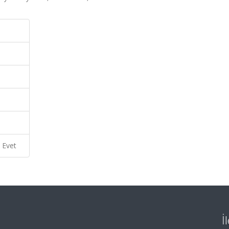
Evet
İ