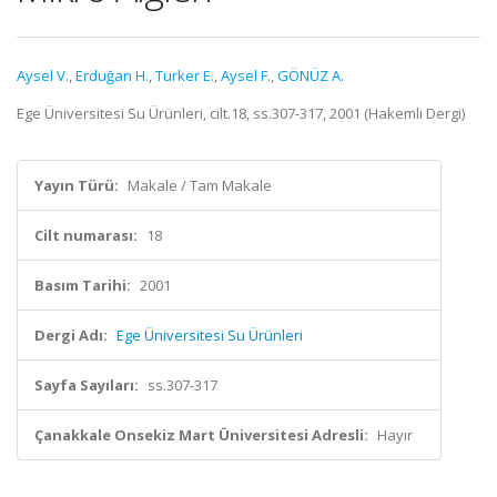
Aysel V.
,
Erduğan H.
,
Turker E.
,
Aysel F.
,
GÖNÜZ A.
Ege Üniversitesi Su Ürünleri, cilt.18, ss.307-317, 2001 (Hakemli Dergi)
Yayın Türü:
Makale / Tam Makale
Cilt numarası:
18
Basım Tarihi:
2001
Dergi Adı:
Ege Üniversitesi Su Ürünleri
Sayfa Sayıları:
ss.307-317
Çanakkale Onsekiz Mart Üniversitesi Adresli:
Hayır