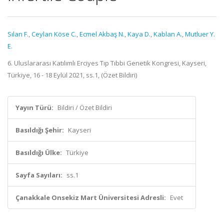
Sılan F.
,
Ceylan Köse C.
,
Ecmel Akbaş N.
,
Kaya D.
,
Kablan A.
,
Mutluer Y.
E.
6. Uluslararası Katılımlı Erciyes Tıp Tıbbi Genetik Kongresi, Kayseri,
Türkiye, 16 - 18 Eylül 2021, ss.1, (Özet Bildiri)
Yayın Türü:
Bildiri / Özet Bildiri
Basıldığı Şehir:
Kayseri
Basıldığı Ülke:
Türkiye
Sayfa Sayıları:
ss.1
Çanakkale Onsekiz Mart Üniversitesi Adresli:
Evet