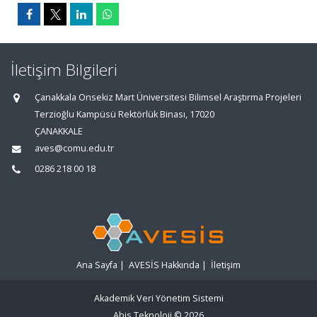
İletişim Bilgileri
Çanakkala Onsekiz Mart Üniversitesi Bilimsel Araştırma Projeleri
Terzioğlu Kampüsü Rektörlük Binası, 17020
ÇANAKKALE
aves@comu.edu.tr
0286 218 00 18
Ana Sayfa
|
AVESİS Hakkında
|
İletişim
Akademik Veri Yönetim Sistemi
Abis Teknoloji
© 2026