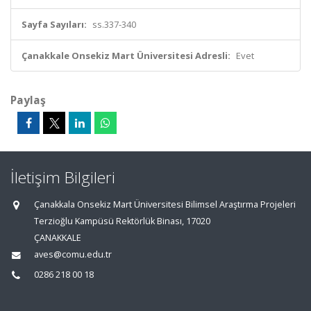
Sayfa Sayıları:
ss.337-340
Çanakkale Onsekiz Mart Üniversitesi Adresli:
Evet
Paylaş
İletişim Bilgileri
Çanakkala Onsekiz Mart Üniversitesi Bilimsel Araştırma Projeleri
Terzioğlu Kampüsü Rektörlük Binası, 17020
ÇANAKKALE
aves@comu.edu.tr
0286 218 00 18