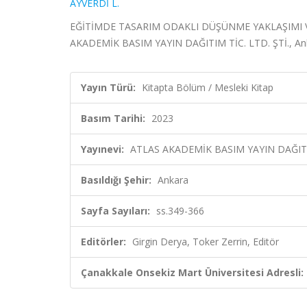
AYVERDİ L.
EĞİTİMDE TASARIM ODAKLI DÜŞÜNME YAKLAŞIMI VE U
AKADEMİK BASIM YAYIN DAĞITIM TİC. LTD. ŞTİ., Ank
Yayın Türü:
Kitapta Bölüm / Mesleki Kitap
Basım Tarihi:
2023
Yayınevi:
ATLAS AKADEMİK BASIM YAYIN DAĞITIM
Basıldığı Şehir:
Ankara
Sayfa Sayıları:
ss.349-366
Editörler:
Girgin Derya, Toker Zerrin, Editör
Çanakkale Onsekiz Mart Üniversitesi Adresli: