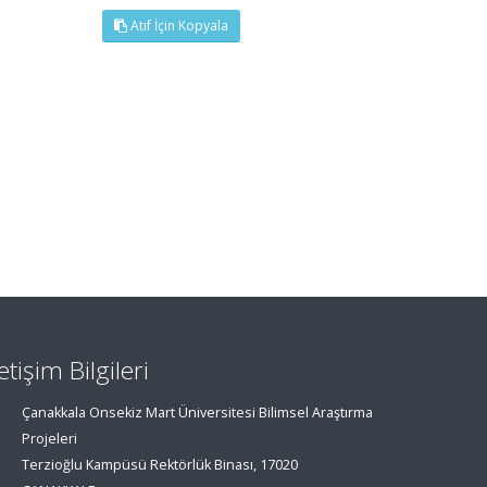
Atıf İçin Kopyala
letişim Bilgileri
Çanakkala Onsekiz Mart Üniversitesi Bilimsel Araştırma
Projeleri
Terzioğlu Kampüsü Rektörlük Binası, 17020