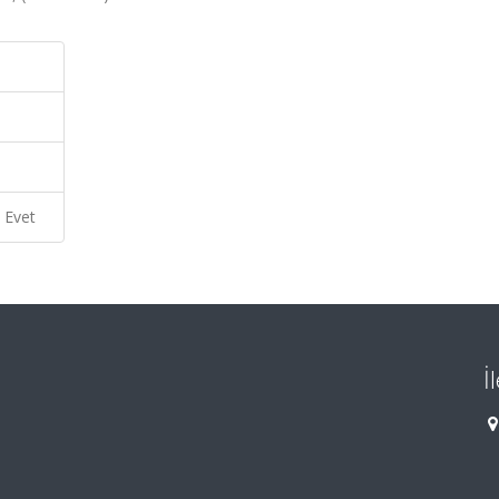
Evet
İ