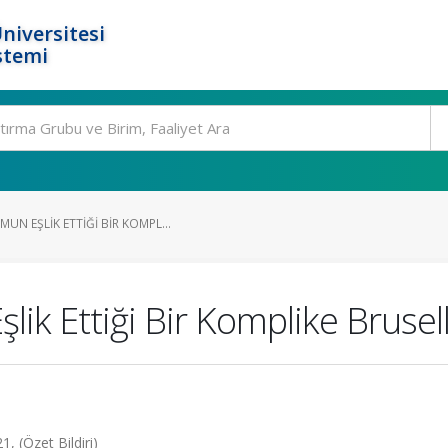
niversitesi
stemi
N EŞLIK ETTIĞI BIR KOMPL...
ik Ettiği Bir Komplike Brusel
, (Özet Bildiri)