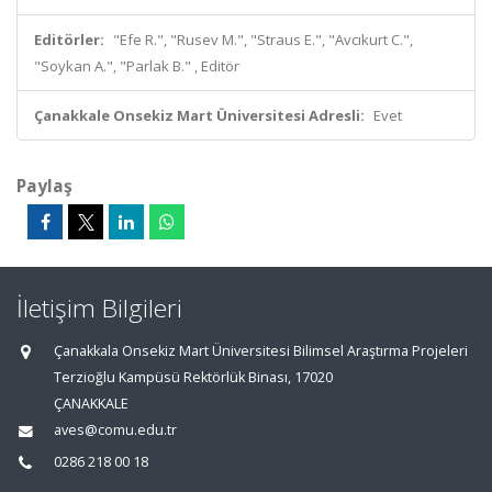
Editörler:
"Efe R.", "Rusev M.", "Straus E.", "Avcıkurt C.",
"Soykan A.", "Parlak B." , Editör
Çanakkale Onsekiz Mart Üniversitesi Adresli:
Evet
Paylaş
İletişim Bilgileri
Çanakkala Onsekiz Mart Üniversitesi Bilimsel Araştırma Projeleri
Terzioğlu Kampüsü Rektörlük Binası, 17020
ÇANAKKALE
aves@comu.edu.tr
0286 218 00 18