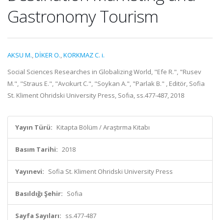
Gastronomy Tourism
AKSU M.
,
DİKER O.
,
KORKMAZ C. i.
Social Sciences Researches in Globalizing World, "Efe R.", "Rusev
M.", "Straus E.", "Avcıkurt C.", "Soykan A.", "Parlak B." , Editör, Sofia
St. Kliment Ohridski University Press, Sofıa, ss.477-487, 2018
Yayın Türü:
Kitapta Bölüm / Araştırma Kitabı
Basım Tarihi:
2018
Yayınevi:
Sofia St. Kliment Ohridski University Press
Basıldığı Şehir:
Sofıa
Sayfa Sayıları:
ss.477-487