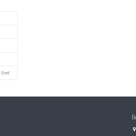
Evet
İ