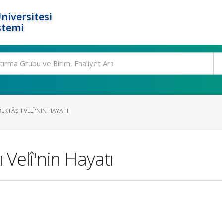
niversitesi
stemi
EKTÂŞ-I VELÎ'NIN HAYATI
 Velî'nin Hayatı