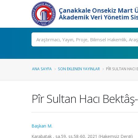
Çanakkale Onsekiz Mart Ü
Akademik Veri Yönetim Si
Ara
ANA SAYFA
SON EKLENEN YAYINLAR
PÎR SULTAN HACI B
Pîr Sultan Hacı Bektâş-ı
Başkan M.
Karabatak , sa.59, ss.58-60, 2021 (Hakemsiz Dergi)