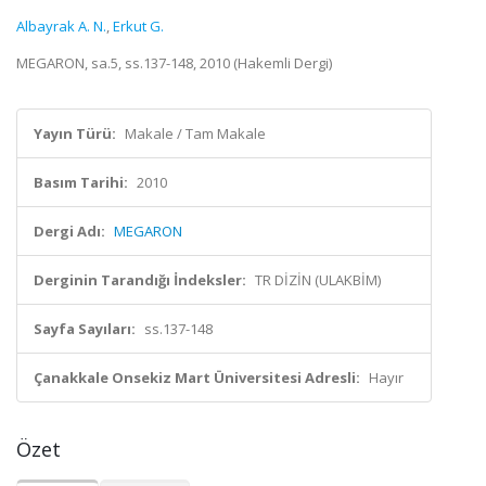
Albayrak A. N.
,
Erkut G.
MEGARON, sa.5, ss.137-148, 2010 (Hakemli Dergi)
Yayın Türü:
Makale / Tam Makale
Basım Tarihi:
2010
Dergi Adı:
MEGARON
Derginin Tarandığı İndeksler:
TR DİZİN (ULAKBİM)
Sayfa Sayıları:
ss.137-148
Çanakkale Onsekiz Mart Üniversitesi Adresli:
Hayır
Özet