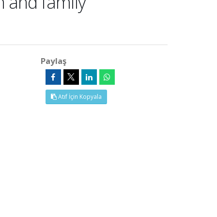
n and family
Paylaş
Atıf İçin Kopyala