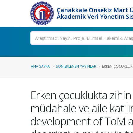
Çanakkale Onsekiz Mart Ü
Akademik Veri Yönetim Si
Ara
ANA SAYFA
SON EKLENEN YAYINLAR
ERKEN ÇOCUKLUKTA
Erken çocuklukta zihin k
müdahale ve aile katılı
development of ToM and