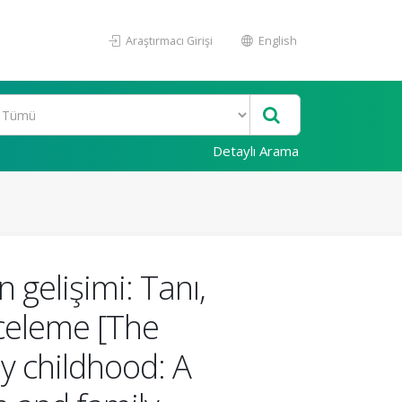
Araştırmacı Girişi
English
Detaylı Arama
 gelişimi: Tanı,
nceleme [The
y childhood: A