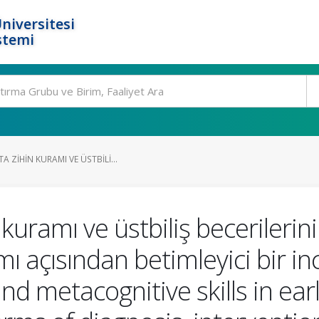
niversitesi
stemi
 ZIHIN KURAMI VE ÜSTBILI...
uramı ve üstbiliş becerilerinin
mı açısından betimleyici bir i
 metacognitive skills in earl