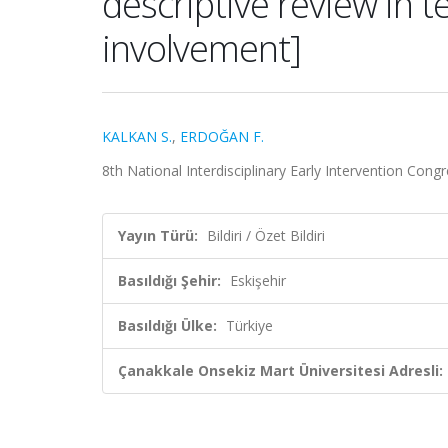
descriptive review in t
involvement]
KALKAN S.
,
ERDOĞAN F.
8th National Interdisciplinary Early Intervention Cong
Yayın Türü:
Bildiri / Özet Bildiri
Basıldığı Şehir:
Eskişehir
Basıldığı Ülke:
Türkiye
Çanakkale Onsekiz Mart Üniversitesi Adresli: