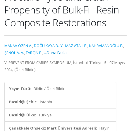
Propensity of Bulk-Fill Resin
Composite Restorations
MANAV ÖZEN A.
,
DOĞU KAYA B.
,
YILMAZ ATALI P.
,
KAHRAMANOĞLU E.
,
ŞENOL A. A.
,
TARÇIN B.
,
...Daha Fazla
V. PREVENT FROM CARIES SYMPOSIUM, İstanbul, Türkiye, 5 - 07 Mayıs
2024, (Özet Bildiri)
Yayın Türü:
Bildiri / Özet Bildiri
Basıldığı Şehir:
İstanbul
Basıldığı Ülke:
Türkiye
Çanakkale Onsekiz Mart Üniversitesi Adresli:
Hayır