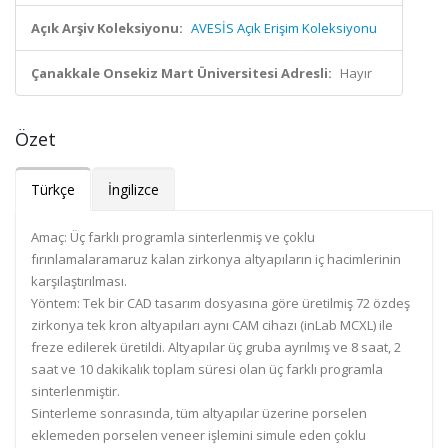
Açık Arşiv Koleksiyonu:
AVESİS Açık Erişim Koleksiyonu
Çanakkale Onsekiz Mart Üniversitesi Adresli:
Hayır
Özet
Türkçe
İngilizce
Amaç: Üç farklı programla sinterlenmiş ve çoklu
fırınlamalaramaruz kalan zirkonya altyapıların iç hacimlerinin
karşılaştırılması.
Yöntem: Tek bir CAD tasarım dosyasına göre üretilmiş 72 özdeş
zirkonya tek kron altyapıları aynı CAM cihazı (inLab MCXL) ile
freze edilerek üretildi. Altyapılar üç gruba ayrılmış ve 8 saat, 2
saat ve 10 dakikalık toplam süresi olan üç farklı programla
sinterlenmiştir.
Sinterleme sonrasında, tüm altyapılar üzerine porselen
eklemeden porselen veneer işlemini simule eden çoklu