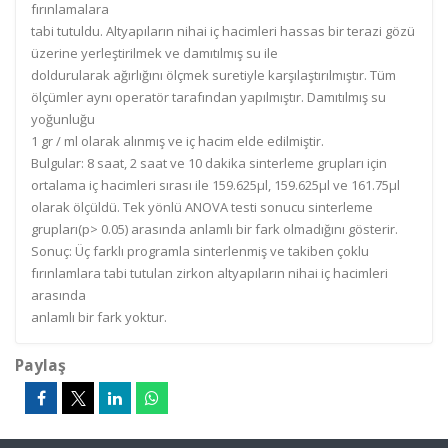
fırınlamalara
tabi tutuldu. Altyapıların nihai iç hacimleri hassas bir terazi gözü
üzerine yerleştirilmek ve damıtılmış su ile
doldurularak ağırlığını ölçmek suretiyle karşılaştırılmıştır. Tüm
ölçümler aynı operatör tarafından yapılmıştır. Damıtılmış su
yoğunluğu
1 gr / ml olarak alınmış ve iç hacim elde edilmiştir.
Bulgular: 8 saat, 2 saat ve 10 dakika sinterleme grupları için
ortalama iç hacimleri sırası ile 159.625μl, 159.625μl ve 161.75μl
olarak ölçüldü. Tek yönlü ANOVA testi sonucu sinterleme
grupları(p> 0.05) arasında anlamlı bir fark olmadığını gösterir.
Sonuç: Üç farklı programla sinterlenmiş ve takiben çoklu
fırınlamlara tabi tutulan zirkon altyapıların nihai iç hacimleri
arasında
anlamlı bir fark yoktur.
Paylaş