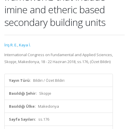
imine and etheric based
secondary building units
İriş R. E.
,
Kaya İ.
International Congress on Fundamental and Applied Sciences,
Skopje, Makedonya, 18 - 22 Haziran 2018, ss.176, (Özet Bildiri)
Yayın Türü:
Bildiri / Özet Bildiri
Basıldığı Şehir:
Skopje
Basıldığı Ülke:
Makedonya
Sayfa Sayıları:
ss.176