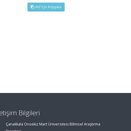
Atıf İçin Kopyala
letişim Bilgileri
Çanakkala Onsekiz Mart Üniversitesi Bilimsel Araştırma