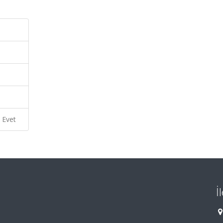
Evet
İ