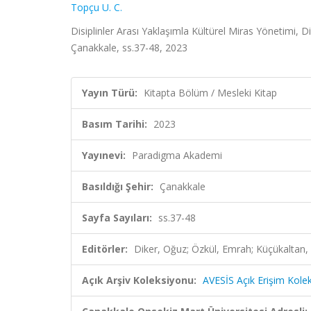
Topçu U. C.
Disiplinler Arası Yaklaşımla Kültürel Miras Yönetimi,
Çanakkale, ss.37-48, 2023
Yayın Türü:
Kitapta Bölüm / Mesleki Kitap
Basım Tarihi:
2023
Yayınevi:
Paradigma Akademi
Basıldığı Şehir:
Çanakkale
Sayfa Sayıları:
ss.37-48
Editörler:
Diker, Oğuz; Özkül, Emrah; Küçükaltan,
Açık Arşiv Koleksiyonu:
AVESİS Açık Erişim Kole