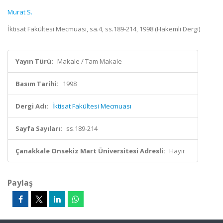
Murat S.
İktisat Fakültesi Mecmuası, sa.4, ss.189-214, 1998 (Hakemli Dergi)
Yayın Türü:
Makale / Tam Makale
Basım Tarihi:
1998
Dergi Adı:
İktisat Fakültesi Mecmuası
Sayfa Sayıları:
ss.189-214
Çanakkale Onsekiz Mart Üniversitesi Adresli:
Hayır
Paylaş