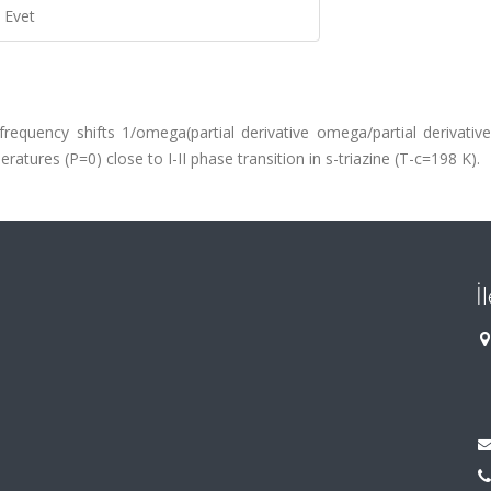
Evet
frequency shifts 1/omega(partial derivative omega/partial derivative
tures (P=0) close to I-II phase transition in s-triazine (T-c=198 K).
İ