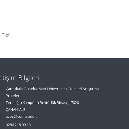
 T)(p) is
letişim Bilgileri
Çanakkala Onsekiz Mart Üniversitesi Bilimsel Araştırma
Projeleri
Terzioğlu Kampüsü Rektörlük Binası, 17020
ÇANAKKALE
aves@comu.edu.tr
0286 218 00 18