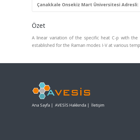
Çanakkale Onsekiz Mart Üniversitesi Adresli:
Özet
A linear variation of the specific heat C-p with the 
established for the Raman modes I-V at various tempera
Ana Sayfa
|
AVESİS Hakkında
|
İletişim