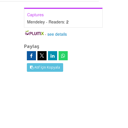
Captures
Mendeley - Readers:
2
-
see details
Paylaş
Atıf İçin Kopyala