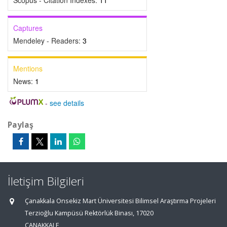
Scopus - Citation Indexes:
11
Captures
Mendeley - Readers:
3
Mentions
News:
1
-
see details
Paylaş
İletişim Bilgileri
Çanakkala Onsekiz Mart Üniversitesi Bilimsel Araştırma Projeleri
Terzioğlu Kampüsü Rektörlük Binası, 17020
ÇANAKKALE