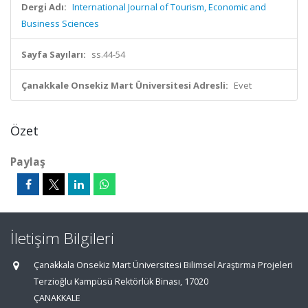
Dergi Adı:
International Journal of Tourism, Economic and
Business Sciences
Sayfa Sayıları:
ss.44-54
Çanakkale Onsekiz Mart Üniversitesi Adresli:
Evet
Özet
Paylaş
İletişim Bilgileri
Çanakkala Onsekiz Mart Üniversitesi Bilimsel Araştırma Projeleri
Terzioğlu Kampüsü Rektörlük Binası, 17020
ÇANAKKALE