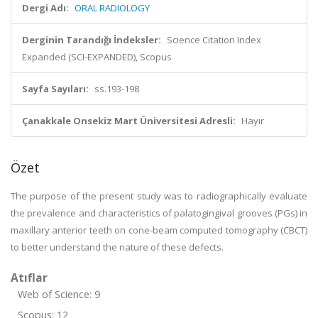
Dergi Adı:
ORAL RADIOLOGY
Derginin Tarandığı İndeksler:
Science Citation Index
Expanded (SCI-EXPANDED), Scopus
Sayfa Sayıları:
ss.193-198
Çanakkale Onsekiz Mart Üniversitesi Adresli:
Hayır
Özet
The purpose of the present study was to radiographically evaluate
the prevalence and characteristics of palatogingival grooves (PGs) in
maxillary anterior teeth on cone-beam computed tomography (CBCT)
to better understand the nature of these defects.
Atıflar
Web of Science: 9
Scopus: 12