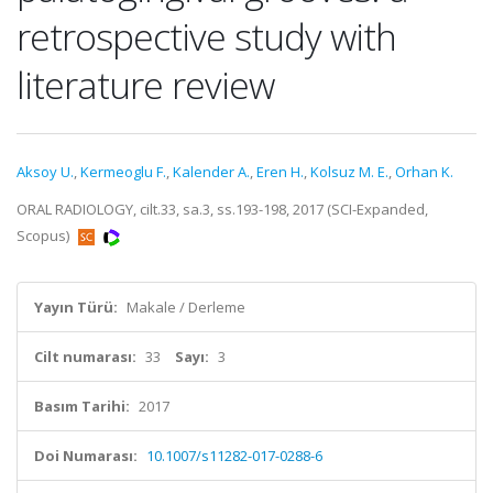
retrospective study with
literature review
Aksoy U.
,
Kermeoglu F.
,
Kalender A.
,
Eren H.
,
Kolsuz M. E.
,
Orhan K.
ORAL RADIOLOGY, cilt.33, sa.3, ss.193-198, 2017 (SCI-Expanded,
Scopus)
Yayın Türü:
Makale / Derleme
Cilt numarası:
33
Sayı:
3
Basım Tarihi:
2017
Doi Numarası:
10.1007/s11282-017-0288-6